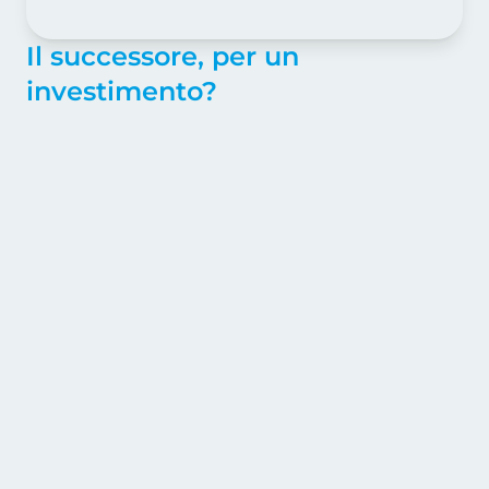
Il successore, per un
investimento?
Ugo: “Dottò vorrei fare un investimento, ma
visto che ho una moglie e due figli e pure la
suocera a chi devo intestare questi soldi?”
Rispondo: “Beh, ti direi per evitare problemi,
familiari…intestali a me! 😊 Battuta a parte,
ovviamente la scelta deve essere ben
ponderata. Esattamente che tipo di
investimento avevi in mente?