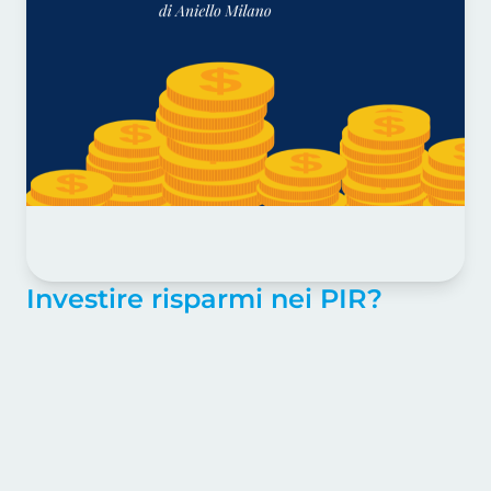
Investire risparmi nei PIR?
Ciro, un caro amico e ormai storico cliente,
un giorno mi chiama e andando dritto al
punto, mi chiede: “Scusa Nello ma è da