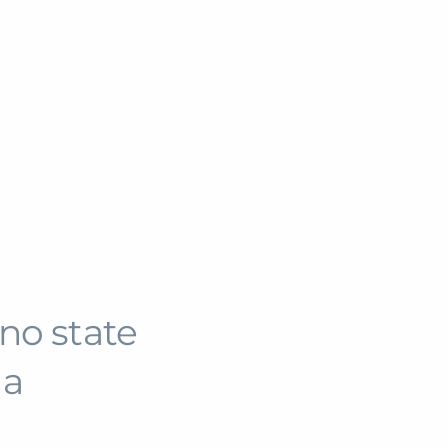
di onorabilità 
11261
professionalità (
03/03/1998
472 del 11/11/199
no state
ia