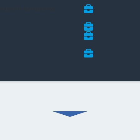
ico per la consulenza
👉Università Cat
Alta Formazion
👉Master Patrim
👉Iscrizione
ANC
Consulenti Patr
👉Vicepresidente
Napoli