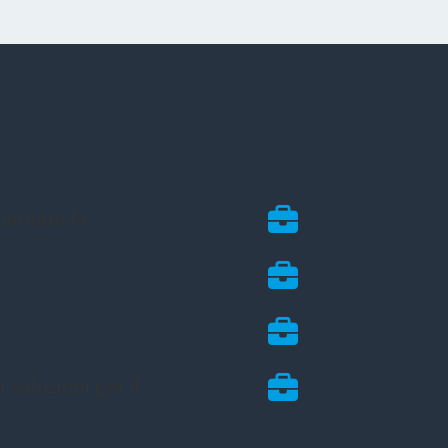
mentare la
👉Educatore Ana
economic@men
👉Educatore Fina
soluzioni per il
categoria degli
👉Delegato terri